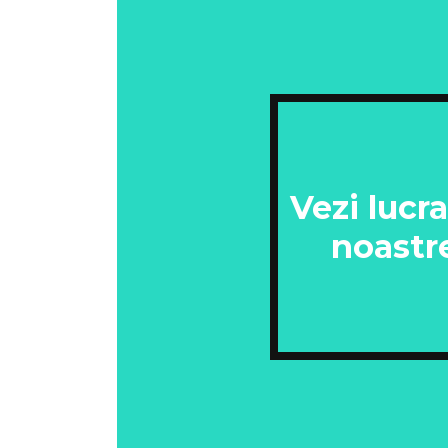
Vezi lucra
noastr