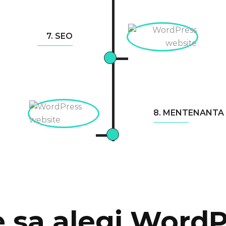
7. SEO
8. MENTENANTA
 sa alegi Word