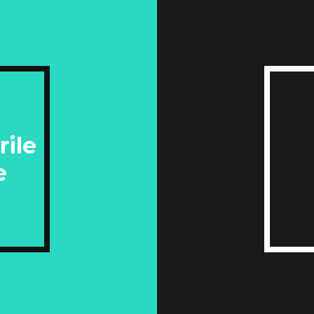
rile
e