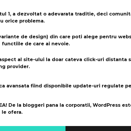
l 1, a dezvoltat o adevarata traditie, deci comuni
ru orice problema.
riante de design) din care poti alege pentru websit
functiile de care ai nevoie.
aspect al site-ului la doar cateva click-uri distanta
ng provider.
ica avansata fiind disponibile update-uri regulate pe
A! De la bloggeri pana la corporatii, WordPress este
 le ofera.