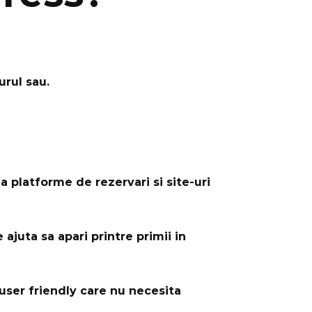
urul sau.
a platforme de rezervari si site-uri
ajuta sa apari printre primii in
 user friendly care nu necesita