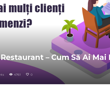
Restaurant – Cum Să Ai Mai Mu
ts
4761
0