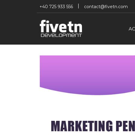
+40 725 933 556
contact@fivetn.com
A