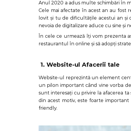
Anul 2020 a adus multe schimbări în medi
Cele mai afectate în acest an au fost re
lovit și tu de dificultățile acestui an 
nevoia de digitalizare aduce cu sine și
În cele ce urmează îți vom prezenta as
restaurantul în online și să adopți stra
1. Website-ul Afacerii tale
Website-ul reprezintă un element central
un pilon important când vine vorba de at
sunt interesați cu privire la afacerea ta
din acest motiv, este foarte important s
friendly.