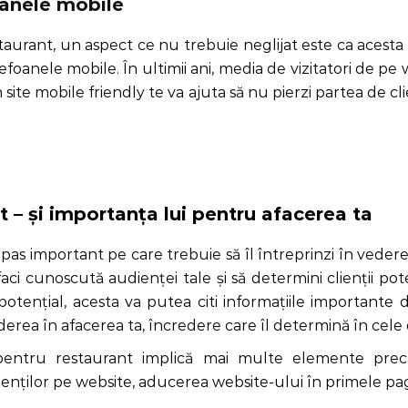
oanele mobile
aurant, un aspect ce nu trebuie neglijat este ca acesta să
elefoanele mobile. În ultimii ani, media de vizitatori de p
ite mobile friendly te va ajuta să nu pierzi partea de cli
 – și importanța lui pentru afacerea ta
 pas important pe care trebuie să îl întreprinzi în vedere
 faci cunoscută audienței tale și să determini clienții pot
 potențial, acesta va putea citi informațiile important
rederea în afacerea ta, încredere care îl determină în ce
pentru restaurant implică mai multe elemente precu
enților pe website, aducerea website-ului în primele pa