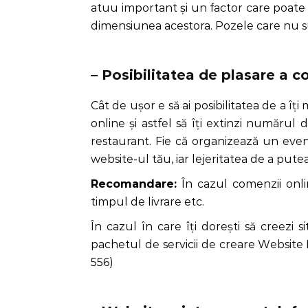
atuu important și un factor care poate
dimensiunea acestora. Pozele care nu su
– Posibilitatea de plasare a c
Cât de ușor e să ai posibilitatea de a îț
online și astfel să îți extinzi număru
restaurant. Fie că organizează un even
website-ul tău, iar lejeritatea de a put
Recomandare:
În cazul comenzii online
timpul de livrare etc.
În cazul în care îți dorești să creezi s
pachetul de servicii de creare Website D
556)