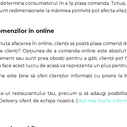
 determina consumatorul în a își plasa comanda. Totuși, 
nt redimensionate la mărimea potrivită pot afecta viteza
omenzilor în online
i muta afacerea în online, clienții să poată plasa comenzi
l de clienți? Opțiunea de a comanda online este absol
iment sau sunt prea obosiți pentru a găti, clienții pot
ea face acest lucru de acasă va reprezenta un plus pentru
 este bine să oferi clienților informații cu privire la l
ite-ul restaurantului tău, precum și să adaugi posibilit
elivery oferit de echipa noastră. (
Vezi mai multe informa