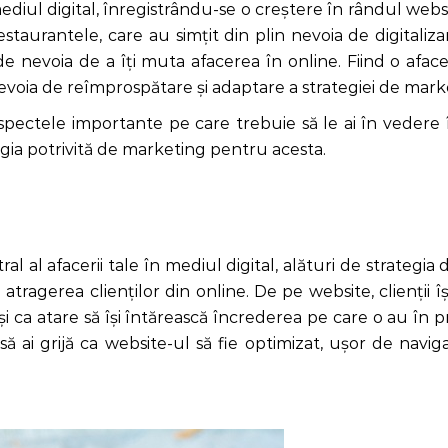
ul digital, înregistrându-se o creștere în rândul website-
staurantele, care au simțit din plin nevoia de digitaliza
și de nevoia de a îți muta afacerea în online. Fiind o a
 nevoia de reîmprospătare și adaptare a strategiei de mar
pectele importante pe care trebuie să le ai în vedere 
tegia potrivită de marketing pentru acesta.
 al afacerii tale în mediul digital, alături de strategi
ragerea clienților din online. De pe website, clienții își 
 și ca atare să își întărească încrederea pe care o au în 
ă ai grijă ca website-ul să fie optimizat, ușor de naviga