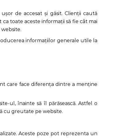
 ușor de accesat și găsit. Clienții caută
t ca toate aceste informații să fie cât mai
e website.
roducerea informațiilor generale utile la
nt care face diferența dintre a menține
e-ul, înainte să îl părăsească. Astfel o
ză cu greutate pe website.
alizate. Aceste poze pot reprezenta un