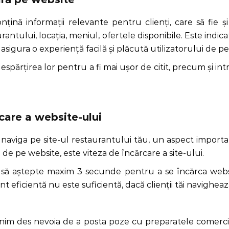
nțină informații relevante pentru clienți, care să fie și
antului, locația, meniul, ofertele disponibile. Este indica
a asigura o experiență facilă și plăcută utilizatorului de p
spărțirea lor pentru a fi mai ușor de citit, precum și int
care a website-ului
 naviga pe site-ul restaurantului tău, un aspect importa
e de pe website, este viteza de încărcare a site-ului.
uși să aștepte maxim 3 secunde pentru a se încărca websit
 eficientă nu este suficientă, dacă clienții tăi navighea
lnim des nevoia de a posta poze cu preparatele comerci