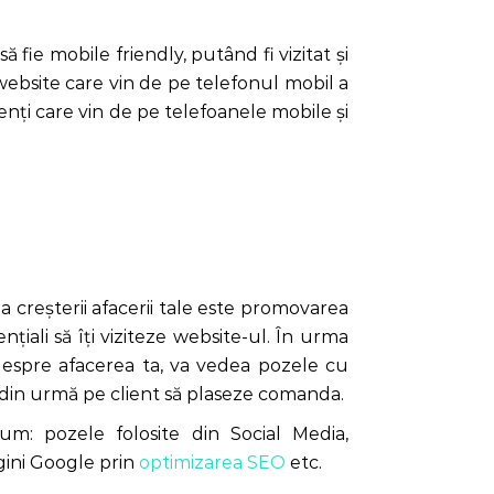
 fie mobile friendly, putând fi vizitat și
e website care vin de pe telefonul mobil a
enți care vin de pe telefoanele mobile și
a creșterii afacerii tale este promovarea
ențiali să îți viziteze website-ul. În urma
e despre afacerea ta, va vedea pozele cu
le din urmă pe client să plaseze comanda.
m: pozele folosite din Social Media,
gini Google prin
optimizarea SEO
etc.