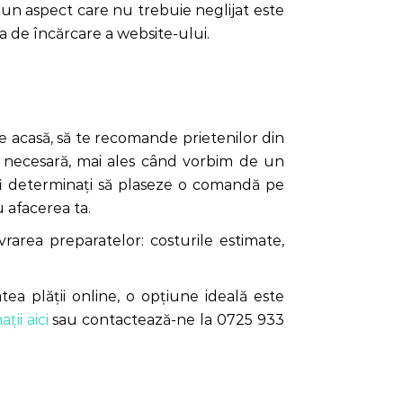
un aspect care nu trebuie neglijat este
 de încărcare a website-ului.
 de acasă, să te recomande prietenilor din
ut necesară, mai ales când vorbim de un
 fi determinați să plaseze o comandă pe
 afacerea ta.
ivrarea preparatelor: costurile estimate,
atea plății online, o opțiune ideală este
ții aici
sau contactează-ne la 0725 933