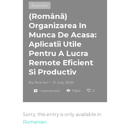
Business
(Română)
Organizarea In
Munca De Acasa:
Aplicatii Utile
Pentru A Lucra
Remote Eficient
Si Productiv
By
Ana Ion
21 July 2020
1 comment
7504
0
Sorry, this entry is only available in
Romanian
.