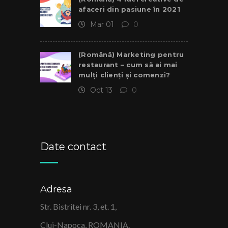
afaceri din pasiune în 2021
Mar 01
0
(Română) Marketing pentru
restaurant – cum să ai mai
mulți clienți și comenzi?
Oct 13
0
Date contact
Adresa
Str. Bistritei nr. 3, et. 1,
Cluj-Napoca, ROMANIA.