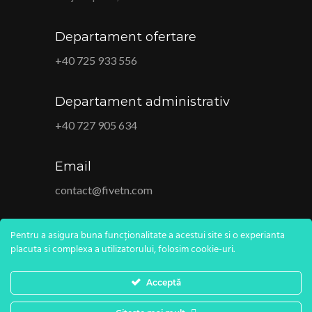
Departament ofertare
+40 725 933 556
Departament administrativ
+40 727 905 634
Email
contact@fivetn.com
Pentru a asigura buna funcționalitate a acestui site si o experianta
placuta si complexa a utilizatorului, folosim cookie-uri.
Acceptă
© 2020 All Rights Reserved. Fivetn